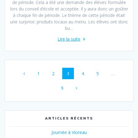
de période. Cela a été une demande des élèves formulée
lors du conseil d’école et acceptée. Il y aura donc un goûter
à chaque fin de période. Le thème de cette période était
une surprise: produits locaux au menu. Les élèves ont donc
bu…
Lire la suite
Navigation
Page
Page
Page
Page
Page
1
2
3
4
5
…
au
Page
sein
9
des
articles
ARTICLES RÉCENTS
Journée à Vioreau