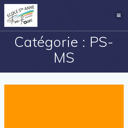
Passer
Création
au
contenu
Catégorie :
PS-
MS