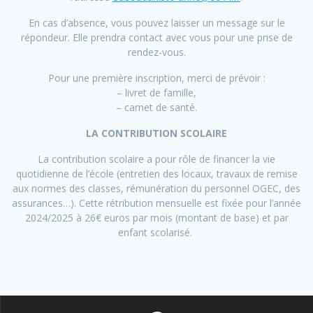
En cas d’absence, vous pouvez laisser un message sur le
répondeur. Elle prendra contact avec vous pour une prise de
rendez-vous.
Pour une première inscription, merci de prévoir :
– livret de famille,
– carnet de santé.
LA CONTRIBUTION SCOLAIRE
La contribution scolaire a pour rôle de financer la vie
quotidienne de l’école (entretien des locaux, travaux de remise
aux normes des classes, rémunération du personnel OGEC, des
assurances…). Cette rétribution mensuelle est fixée pour l’année
2024/2025 à 26€ euros par mois (montant de base) et par
enfant scolarisé.