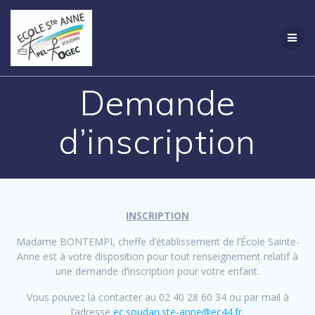
Passer
Création
au
contenu
Demande
d’inscription
INSCRIPTION
Madame BONTEMPI, cheffe d’établissement de l’École Sainte-
Anne est à votre disposition pour tout renseignement relatif à
une demande d’inscription pour votre enfant.
Vous pouvez la contacter au 02 40 28 60 34 ou par mail à
l’adresse
ec.soudan.ste-anne@ec44.fr
.