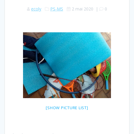
ecoly
PS-MS
2 mai 2020
|
0
[SHOW PICTURE LIST]