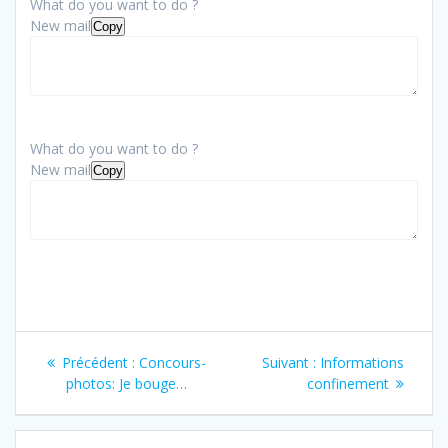
What do you want to do ?
New mail
Copy
What do you want to do ?
New mail
Copy
Navigation
Article
Article
Précédent :
Concours-
Suivant :
Informations
de
précédent
suivant
photos: Je bouge…
confinement
:
:
l’article