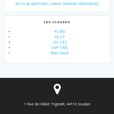
Accro au sport avec Ludovic (séances d’acrosport)
LES CLASSES
PS-MS
GS-CP
CE1-CE2
CM1-CM2
Non classé
1 Rue de l'Abbé Trigodet, 44110 Soudan