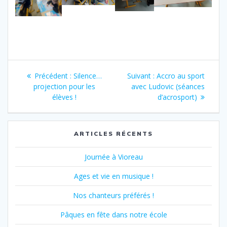
Navigation
Article
Article
Précédent :
Silence…
Suivant :
Accro au sport
de
précédent
suivant
projection pour les
avec Ludovic (séances
:
:
élèves !
d’acrosport)
l’article
ARTICLES RÉCENTS
Journée à Vioreau
Ages et vie en musique !
Nos chanteurs préférés !
Pâques en fête dans notre école