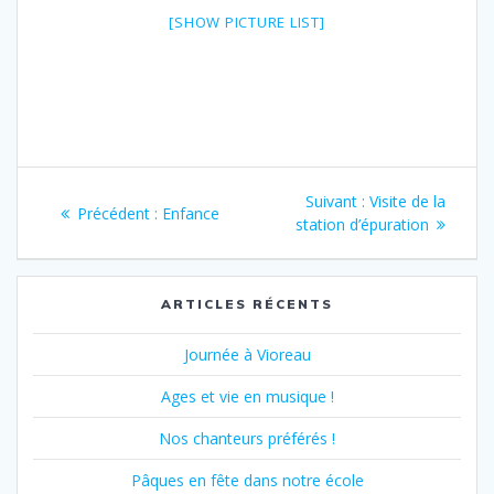
[SHOW PICTURE LIST]
Navigation
Article
Suivant :
Visite de la
Article
Précédent :
Enfance
de
suivant
station d’épuration
précédent
:
:
l’article
ARTICLES RÉCENTS
Journée à Vioreau
Ages et vie en musique !
Nos chanteurs préférés !
Pâques en fête dans notre école