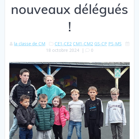
nouveaux délégués
!
la classe de CM
CE1-CE2
CM1-CM2
GS-CP
PS-MS
18 octobre 2024
|
0