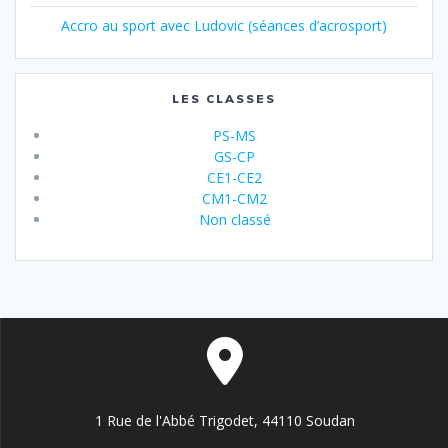
Accro au sport avec Ludovic (séances d’acrosport)
LES CLASSES
PS-MS
GS-CP
CE1-CE2
CM1-CM2
Non classé
1 Rue de l'Abbé Trigodet, 44110 Soudan