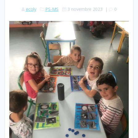
ecoly
PS-MS
3 novembre 2023
|
0