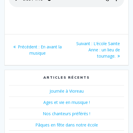
Navigation
Article
Suivant :
L’école Sainte
Article
Précédent :
En avant la
de
suivant
Anne : un lieu de
précédent
musique
:
tournage.
:
l’article
ARTICLES RÉCENTS
Journée à Vioreau
Ages et vie en musique !
Nos chanteurs préférés !
Pâques en fête dans notre école