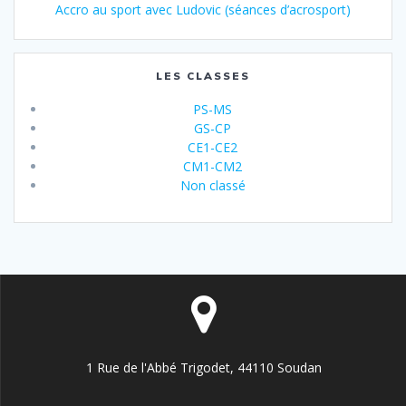
Accro au sport avec Ludovic (séances d’acrosport)
LES CLASSES
PS-MS
GS-CP
CE1-CE2
CM1-CM2
Non classé
1 Rue de l'Abbé Trigodet, 44110 Soudan