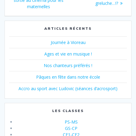
de
sortie au cinéma pour les
suivant
greluche…!?
:
maternelles
:
l’article
ARTICLES RÉCENTS
Journée à Vioreau
Ages et vie en musique !
Nos chanteurs préférés !
Pâques en fête dans notre école
Accro au sport avec Ludovic (séances d’acrosport)
LES CLASSES
PS-MS
GS-CP
CE1-CE2