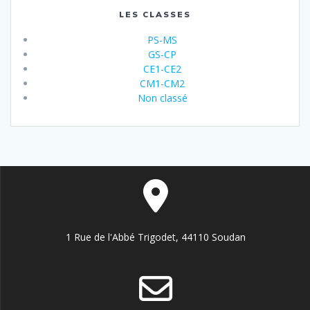
LES CLASSES
PS-MS
GS-CP
CE1-CE2
CM1-CM2
Non classé
1 Rue de l'Abbé Trigodet, 44110 Soudan