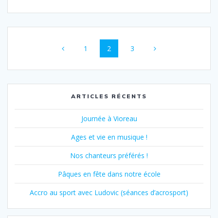
Navigation
Page
Page
Page
1
2
3
au
sein
des
ARTICLES RÉCENTS
articles
Journée à Vioreau
Ages et vie en musique !
Nos chanteurs préférés !
Pâques en fête dans notre école
Accro au sport avec Ludovic (séances d’acrosport)